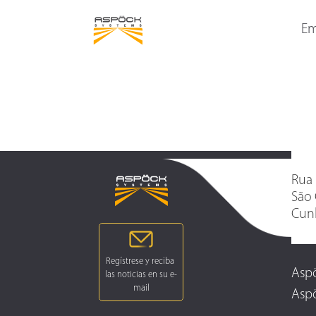
FAROS TRASEROS
FAROS DELIMITADORA
LATERALES
Em
Rua 
São 
Cunh
Aspö
Aspö