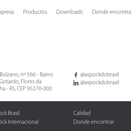
S Y
OTROS FAROS
LINTERNAS INTERNAS
IL
presa
Productos
Downloads
Donde encontra
Bolzano, nº 566 - Bairro
@aspockdobrasil
Gotardo, Flores da
@aspockdobrasil
a - RS, CEP 95270-000
ck Brasil
Calidad
ck Internacional
Donde encontrar