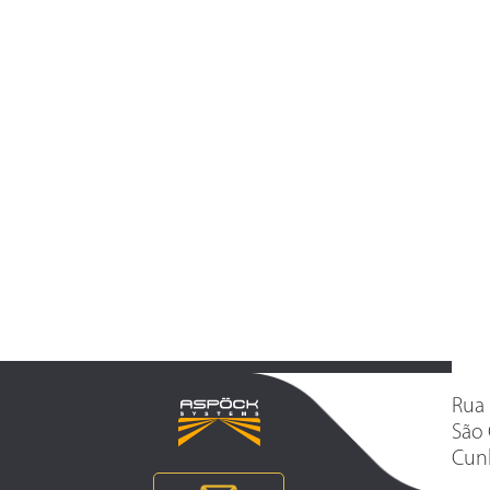
Rua 
São 
Cunh