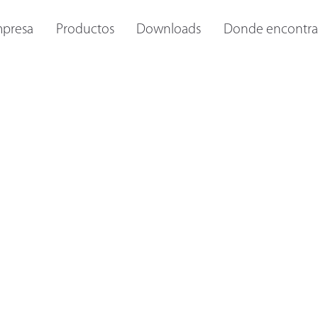
S Y
OTROS FAROS
LINTERNAS INTERNAS
IL
presa
Productos
Downloads
Donde encontra