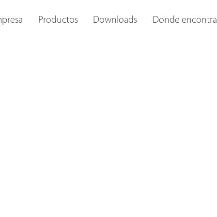
S Y
OTROS FAROS
LINTERNAS INTERNAS
IL
presa
Productos
Downloads
Donde encontra