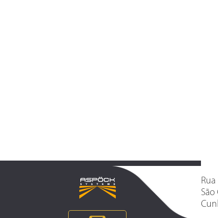
Rua 
São 
Cunh