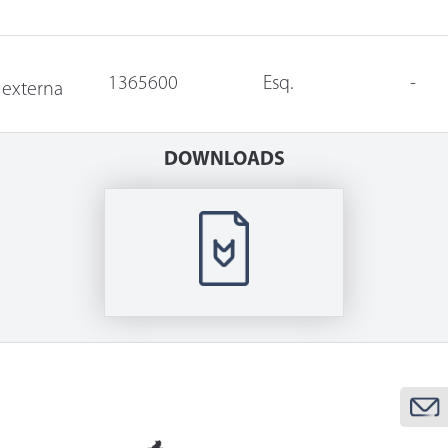
1365600
Esq.
-
 externa
DOWNLOADS