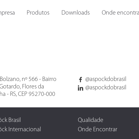
ORAS E
OUTRAS LANTERNAS
LANTERNAS INTERNAS
I
presa
Produtos
Downloads
Onde encontra
Bolzano, nº 566 - Bairro
@aspockdobrasil
Gotardo, Flores da
@aspockdobrasil
a - RS, CEP 95270-000
ck Brasil
Qualidade
ck Internacional
Onde Encontrar