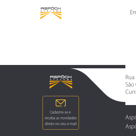
LANTERNAS TRASEIRAS
LANTERNAS DELIMITAD
LATERAIS
Em
Rua 
São 
Cunh
Aspö
Aspö