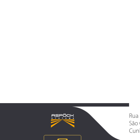
Rua 
São 
Cunh