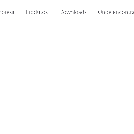
ORAS E
OUTRAS LANTERNAS
LANTERNAS INTERNAS
I
presa
Produtos
Downloads
Onde encontra