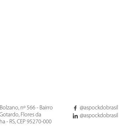
Bolzano, nº 566 - Bairro
@aspockdobrasil
Gotardo, Flores da
@aspockdobrasil
a - RS, CEP 95270-000