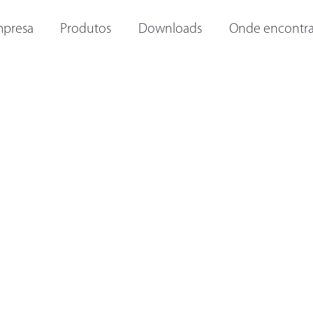
ORAS E
OUTRAS LANTERNAS
LANTERNAS INTERNAS
I
presa
Produtos
Downloads
Onde encontra