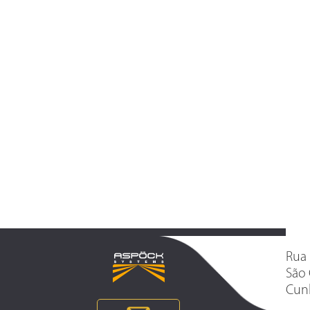
Rua 
São 
Cunh