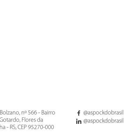
Bolzano, nº 566 - Bairro
@aspockdobrasil
Gotardo, Flores da
@aspockdobrasil
a - RS, CEP 95270-000