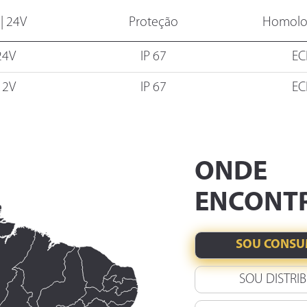
 | 24V
Proteção
Homolo
24V
IP 67
EC
12V
IP 67
EC
ONDE
ENCONT
SOU CONSU
SOU DISTRI