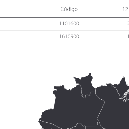
Código
12
1101600
1610900