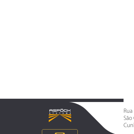
Rua 
São 
Cunh