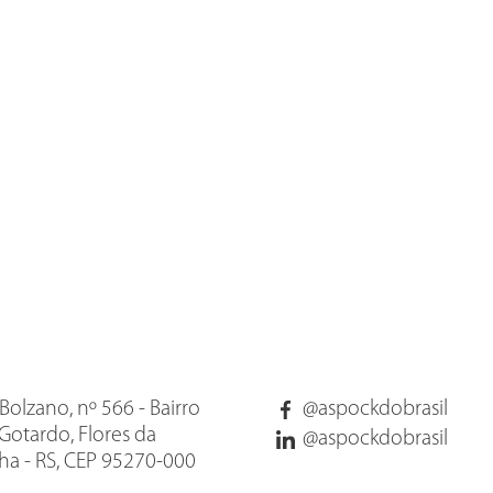
Bolzano, nº 566 - Bairro
@aspockdobrasil
Gotardo, Flores da
@aspockdobrasil
a - RS, CEP 95270-000