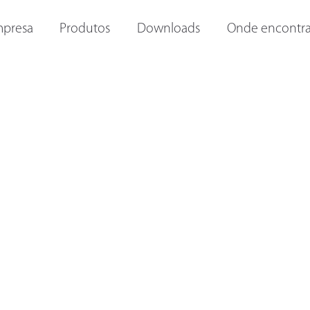
ORAS E
OUTRAS LANTERNAS
LANTERNAS INTERNAS
I
presa
Produtos
Downloads
Onde encontra