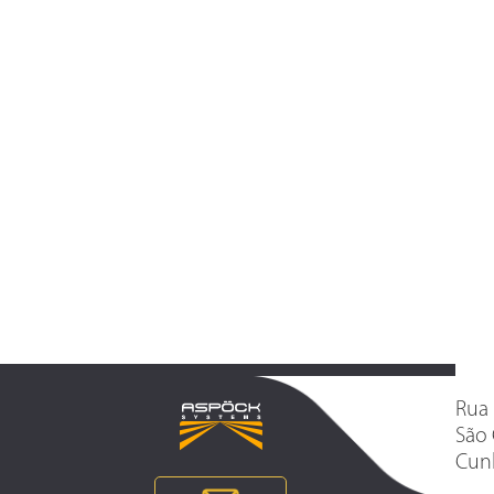
Rua 
São 
Cunh