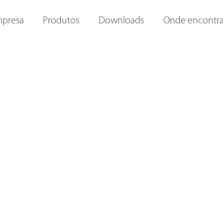
ORAS E
OUTRAS LANTERNAS
LANTERNAS INTERNAS
I
presa
Produtos
Downloads
Onde encontra