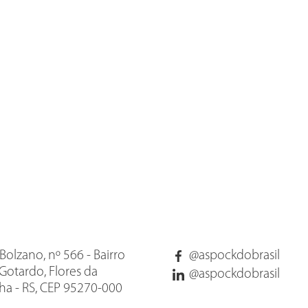
Bolzano, nº 566 - Bairro
@aspockdobrasil
Gotardo, Flores da
@aspockdobrasil
a - RS, CEP 95270-000