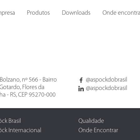
ORAS E
OUTRAS LANTERNAS
LANTERNAS INTERNAS
I
presa
Produtos
Downloads
Onde encontra
Bolzano, nº 566 - Bairro
@aspockdobrasil
Gotardo, Flores da
@aspockdobrasil
a - RS, CEP 95270-000
ck Brasil
Qualidade
ck Internacional
Onde Encontrar