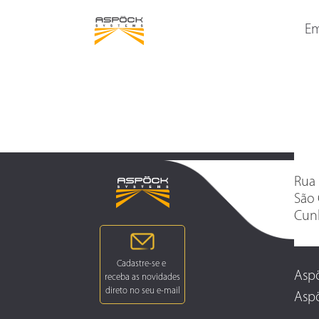
LANTERNAS TRASEIRAS
LANTERNAS DELIMITAD
LATERAIS
Em
Rua 
São 
Cunh
Aspö
Aspö