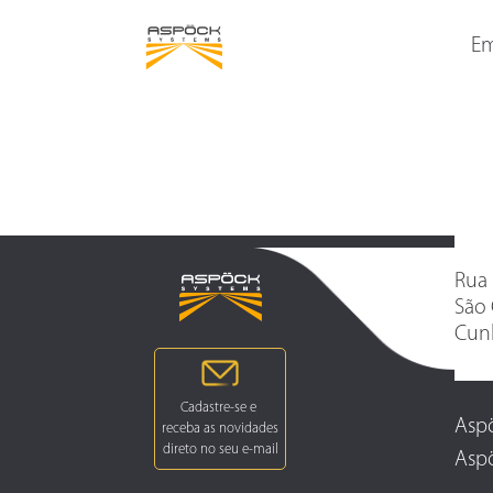
LANTERNAS TRASEIRAS
LANTERNAS DELIMITAD
LATERAIS
Em
Rua 
São 
Cunh
Aspö
Aspö