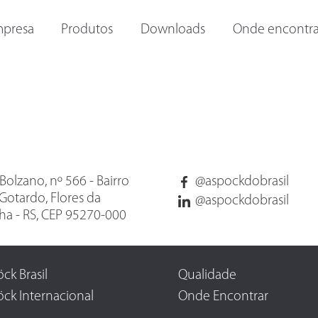
ORAS E
OUTRAS LANTERNAS
LANTERNAS INTERNAS
I
presa
Produtos
Downloads
Onde encontra
Bolzano, nº 566 - Bairro
@aspockdobrasil
Gotardo, Flores da
@aspockdobrasil
a - RS, CEP 95270-000
ck Brasil
Qualidade
ck Internacional
Onde Encontrar