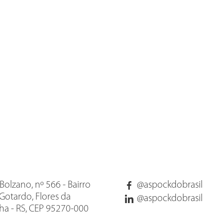
Bolzano, nº 566 - Bairro
@aspockdobrasil
Gotardo, Flores da
@aspockdobrasil
a - RS, CEP 95270-000