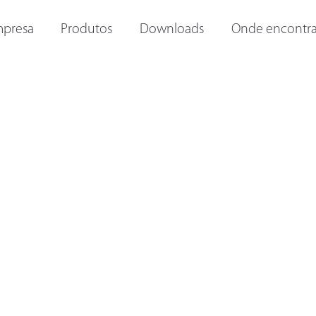
ORAS E
OUTRAS LANTERNAS
LANTERNAS INTERNAS
I
presa
Produtos
Downloads
Onde encontra