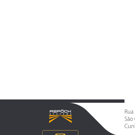
Rua 
São 
Cunh