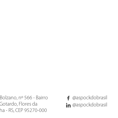
Bolzano, nº 566 - Bairro
@aspockdobrasil
Gotardo, Flores da
@aspockdobrasil
a - RS, CEP 95270-000