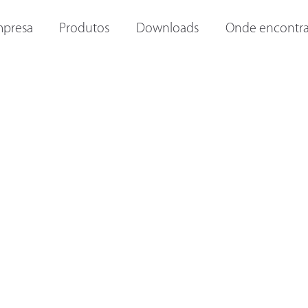
ORAS E
OUTRAS LANTERNAS
LANTERNAS INTERNAS
I
presa
Produtos
Downloads
Onde encontra