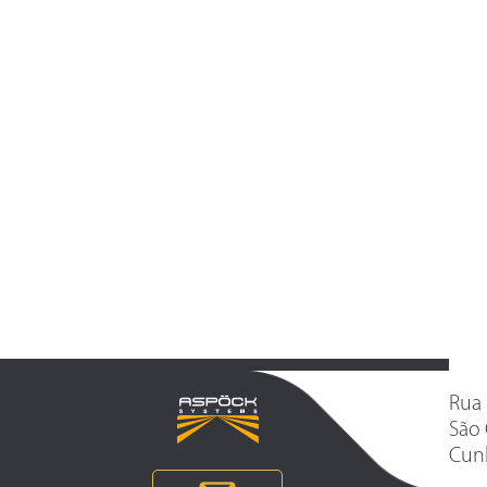
Rua 
São 
Cunh