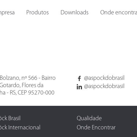
ORAS E
OUTRAS LANTERNAS
LANTERNAS INTERNAS
I
presa
Produtos
Downloads
Onde encontra
Bolzano, nº 566 - Bairro
@aspockdobrasil
Gotardo, Flores da
@aspockdobrasil
a - RS, CEP 95270-000
ck Brasil
Qualidade
ck Internacional
Onde Encontrar