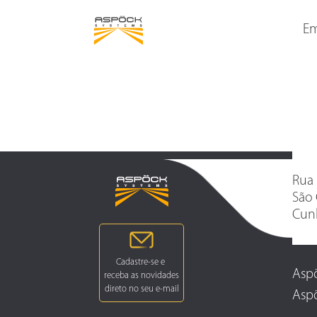
LANTERNAS TRASEIRAS
LANTERNAS DELIMITAD
LATERAIS
Em
Rua 
São 
Cunh
Aspö
Aspö