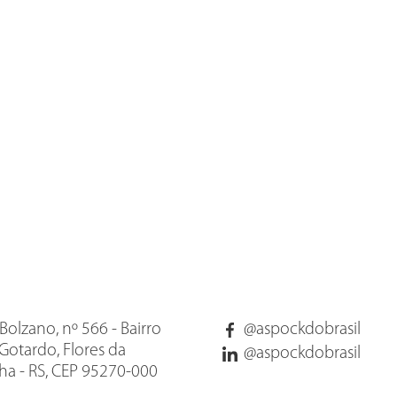
Bolzano, nº 566 - Bairro
@aspockdobrasil
Gotardo, Flores da
@aspockdobrasil
a - RS, CEP 95270-000