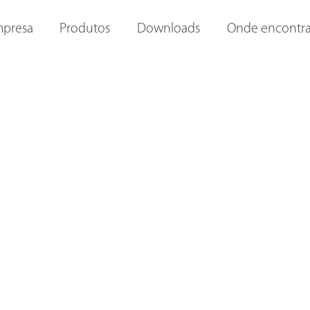
ORAS E
OUTRAS LANTERNAS
LANTERNAS INTERNAS
I
presa
Produtos
Downloads
Onde encontra