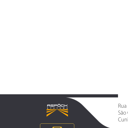
Rua 
São 
Cunh