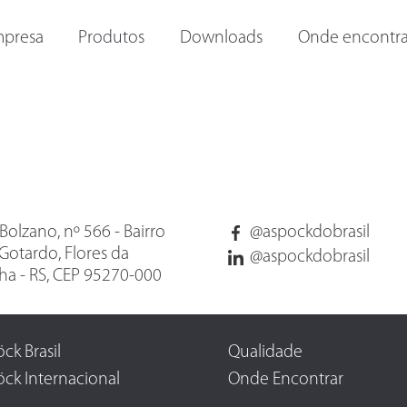
ORAS E
OUTRAS LANTERNAS
LANTERNAS INTERNAS
I
presa
Produtos
Downloads
Onde encontra
Bolzano, nº 566 - Bairro
@aspockdobrasil
Gotardo, Flores da
@aspockdobrasil
a - RS, CEP 95270-000
ck Brasil
Qualidade
ck Internacional
Onde Encontrar