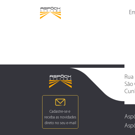
LANTERNAS TRASEIRAS
LANTERNAS DELIMITAD
LATERAIS
Em
Rua 
São 
Cunh
Aspö
Aspö